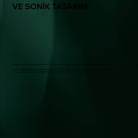
VE SONİK TASARIM
Prodüksiyon ve düzenleme süreci, sesin saf halinden başlayarak, katmanlarla zenginleştirildiği teknik ve sanatsal bir yolculuktur.
Mix, mastering ve aranje aşamalarında, her parçanın duygusal ve teknik derinliğini en üst seviyeye çıkararak özgün ve güçlü bir işitsel deneyim
sunuyoruz. Dijital ve analog teknikleri birleştirerek, müziğin atmosferini netlik, dinamizm ve akustik bütünlükle şekillendiriyoruz.