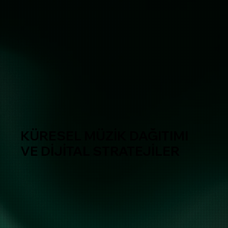
KÜRESEL MÜZİK DAĞITIMI
VE DİJİTAL STRATEJİLER