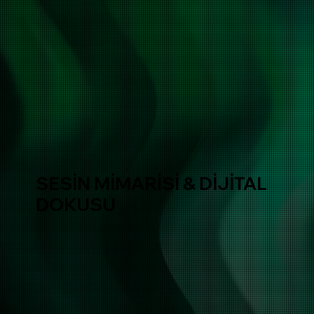
SESİN MİMARİSİ & DİJİTAL
DOKUSU