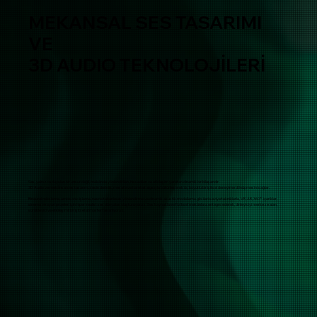
MEKANSAL SES TASARIMI
VE
3D AUDIO TEKNOLOJİLERİ
Ses, yalnızca duyulan bir unsur değil, mekânda yönlendirilen, hissedilen ve etkileşim yaratan dinamik bir bileşendir.
3D Audio ve mekânsal ses tasarımı, sesin derinlik, mesafe ve hareket algısıyla bütünleşerek üç boyutlu bir işitsel deneyime dönüşmesini sağlar.
Binaural miksleme, ambisonic işleme, nesne tabanlı ses yönlendirme ve dinamik akustik modelleme gibi ileri seviye tekniklerle, VR, AR, 360° içerikler,
sinema ve oyun projeleri için hiper-realist ses dünyaları oluşturuyoruz. Ses kaynaklarını fiziksel mekânlara entegre ederek, dinleyiciyi merkeze alan,
sürükleyici ve etkileşimli bir işitsel atmosfer tasarlıyoruz.