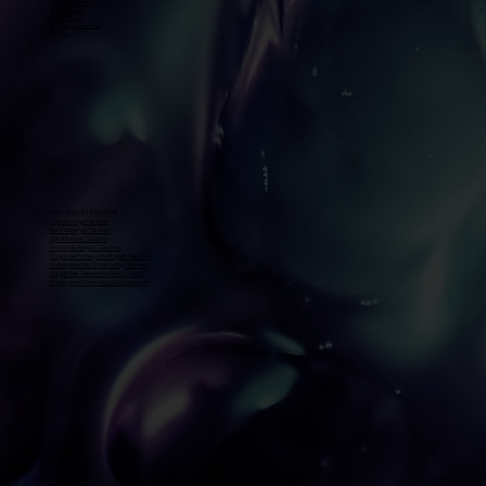
Creative Studio
Sound Design
Story Works
Business Consulting
İletişim
HIZLI ONLINE HİZMETLER
Express LogoTasarımı
Basılı Materyal Tasarımı
Dijital Banner Tasarımı
Hızlı Web Arayüz Tasarımı
Özgün ve Profesyonel Kapak Tasarımı
Profesyonel Mix & Mastering Hizmeti
Özgün Ses Tasarımı & Efekt Üretimi
Profesyonel Video Müzik Düzenleme