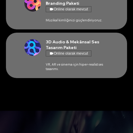
Branding Paketi
Online olarak mevcut
Müzikal kimliğinizi güçlendiriyoruz.
3D Audio & Mekânsal Ses
Tasarım Paketi
Online olarak mevcut
VR, AR ve sinema için hiper-realist ses
tasarımı.
Anasayfa