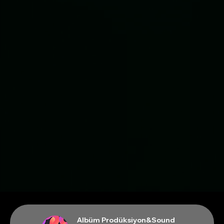
Albüm Prodüksiyon&Sound