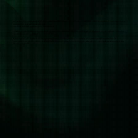
Müziğin dünya çapında erişilebilir olması, doğru dağıtım stratejileri ve etkili konumlandırmayla mümkündür. Uluslararası dijital müzik dağıtım firmalarıyla iş
birliği yaparak, sanatçıların müziklerini dijital
platformlarda en geniş kitlelere ulaştırmasını sağlıyoruz.
Dijital müzik dağıtımı, yayın hakları yönetimi, telif sistemleri ve pazarlama stratejileri üzerine sunduğumuz danışmanlık hizmeti, bağımsız sanatçılar ve
müzik profesyonelleri için güçlü bir büyüme modeli oluşturur.
Ayrıca, bağımsız müzisyenler ve müzik girişimleri için startup çözümleri geliştirerek, sürdürülebilir bir müzik kariyeri inşa etmelerine destek
oluyoruz. Sanatçılar için dijital dünyada en etkili varlığı oluşturmak, global platformlarda görünürlük sağlamak ve müziği stratejik olarak konumlandırmak
için kapsamlı çözümler sunuyoruz.