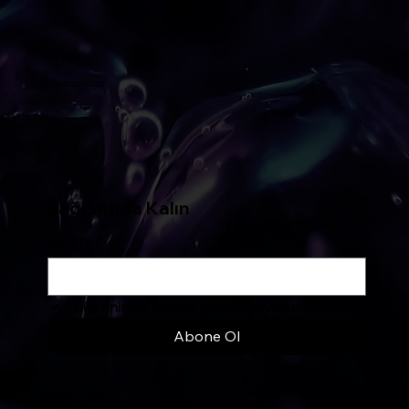
IKONIST PREMIUM
Premium & Stratejik Hizmetler
Bağlantıda Kalın
Eposta
*
Bülteninize abone olmak istiyorum.
*
Abone Ol
Gizlilik Politikamız
Üyelik Sözleşmesi