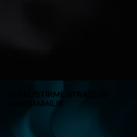
IKONIST, teknoloji, enerji ve inşaat sektörlerinde yenilikçi, sürdürülebilir ve rekabetçi çözümler sunarak iş dünyasına stratejik rehberlik eder.
İŞ GELİŞTİRME STRATEJİK
DANIŞMANLIK